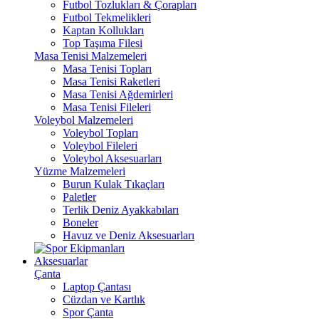
Futbol Tozlukları & Çorapları
Futbol Tekmelikleri
Kaptan Kollukları
Top Taşıma Filesi
Masa Tenisi Malzemeleri
Masa Tenisi Topları
Masa Tenisi Raketleri
Masa Tenisi Ağdemirleri
Masa Tenisi Fileleri
Voleybol Malzemeleri
Voleybol Topları
Voleybol Fileleri
Voleybol Aksesuarları
Yüzme Malzemeleri
Burun Kulak Tıkaçları
Paletler
Terlik Deniz Ayakkabıları
Boneler
Havuz ve Deniz Aksesuarları
Aksesuarlar
Çanta
Laptop Çantası
Cüzdan ve Kartlık
Spor Çanta