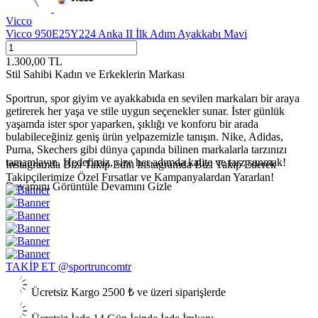
Vicco
Vicco 950E25Y224 Anka II İlk Adım Ayakkabı Mavi
1.300,00
TL
Stil Sahibi Kadın ve Erkeklerin Markası
Sportrun, spor giyim ve ayakkabıda en sevilen markaları bir araya
getirerek her yaşa ve stile uygun seçenekler sunar. İster günlük
yaşamda ister spor yaparken, şıklığı ve konforu bir arada
bulabileceğiniz geniş ürün yelpazemizle tanışın. Nike, Adidas,
Puma, Skechers gibi dünya çapında bilinen markalarla tarzınızı
tamamlayın. Hedefimiz, size her adımda kalite ve tarz sunmak!
Instagramda Bizi Takip Edin
Instagramda Bizi Takip Ederek
Takipçilerimize Özel Fırsatlar ve Kampanyalardan Yararlan!
Devamını Görüntüle
Devamını Gizle
TAKİP ET @sportruncomtr
Ücretsiz Kargo
2500 ₺ ve üzeri siparişlerde