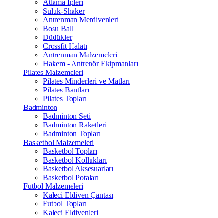
Atlama İpleri
Suluk-Shaker
Antrenman Merdivenleri
Bosu Ball
Düdükler
Crossfit Halatı
Antrenman Malzemeleri
Hakem - Antrenör Ekipmanları
Pilates Malzemeleri
Pilates Minderleri ve Matları
Pilates Bantları
Pilates Topları
Badminton
Badminton Seti
Badminton Raketleri
Badminton Topları
Basketbol Malzemeleri
Basketbol Topları
Basketbol Kollukları
Basketbol Aksesuarları
Basketbol Potaları
Futbol Malzemeleri
Kaleci Eldiven Çantası
Futbol Topları
Kaleci Eldivenleri